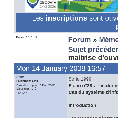
Les
inscriptions
sont ouv
Pages:
1
2
3
4
5
Forum
»
Méme
Sujet précéde
maitrise d'ou
Mon 14 January 2008 16:57
CNIG
Série 1999
Participant actif
Fiche n°28 : Les donn
Date d'inscription: 8 Dec 2007
Messages: 143
Cas du système d’infor
Site web
Introduction