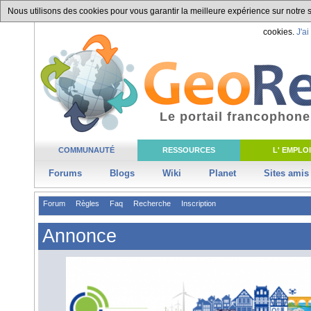
Nous utilisons des cookies pour vous garantir la meilleure expérience sur notre si
cookies.
J'ai
Le portail francophone
COMMUNAUTÉ
RESSOURCES
L' EMPLOI
Forums
Blogs
Wiki
Planet
Sites amis
Forum
Règles
Faq
Recherche
Inscription
Annonce