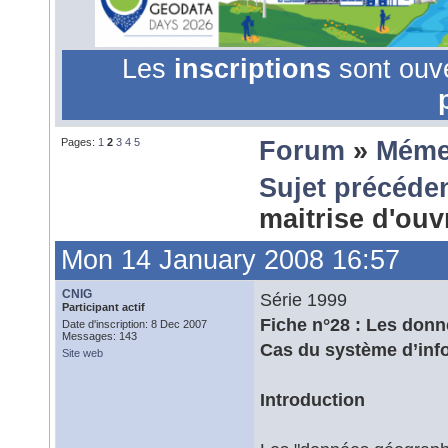
Les
inscriptions
sont ouv
Pages:
1
2
3
4
5
Forum
»
Méme
Sujet précéde
maitrise d'ou
Mon 14 January 2008 16:57
CNIG
Série 1999
Participant actif
Fiche n°28 : Les donn
Date d'inscription: 8 Dec 2007
Messages: 143
Cas du système d’infor
Site web
Introduction