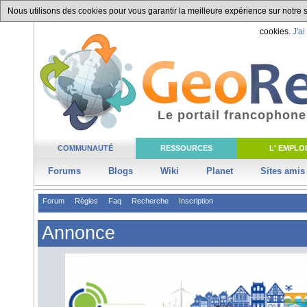
Nous utilisons des cookies pour vous garantir la meilleure expérience sur notre si
cookies.
J'ai
Le portail francophone
COMMUNAUTÉ
RESSOURCES
L' EMPLOI
Forums
Blogs
Wiki
Planet
Sites amis
Forum
Règles
Faq
Recherche
Inscription
Annonce