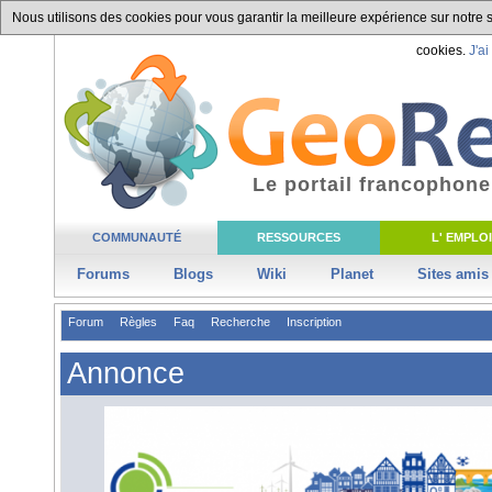
Nous utilisons des cookies pour vous garantir la meilleure expérience sur notre si
cookies.
J'ai
Le portail francophone
COMMUNAUTÉ
RESSOURCES
L' EMPLOI
Forums
Blogs
Wiki
Planet
Sites amis
Forum
Règles
Faq
Recherche
Inscription
Annonce