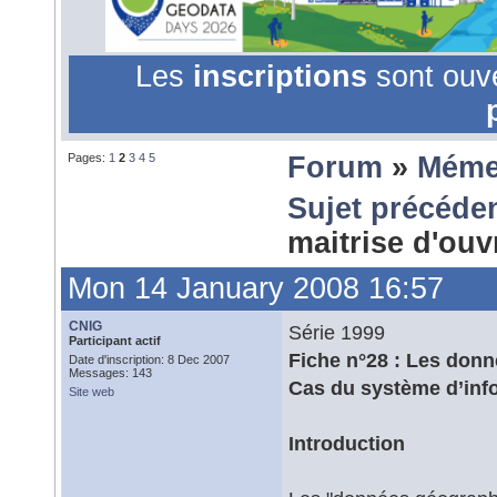
Les
inscriptions
sont ouv
Pages:
1
2
3
4
5
Forum
»
Méme
Sujet précéde
maitrise d'ou
Mon 14 January 2008 16:57
CNIG
Série 1999
Participant actif
Fiche n°28 : Les donn
Date d'inscription: 8 Dec 2007
Messages: 143
Cas du système d’infor
Site web
Introduction