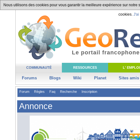
Nous utilisons des cookies pour vous garantir la meilleure expérience sur notre si
cookies.
J'ai
Le portail francophone
COMMUNAUTÉ
RESSOURCES
L' EMPLOI
Forums
Blogs
Wiki
Planet
Sites amis
Forum
Règles
Faq
Recherche
Inscription
Annonce