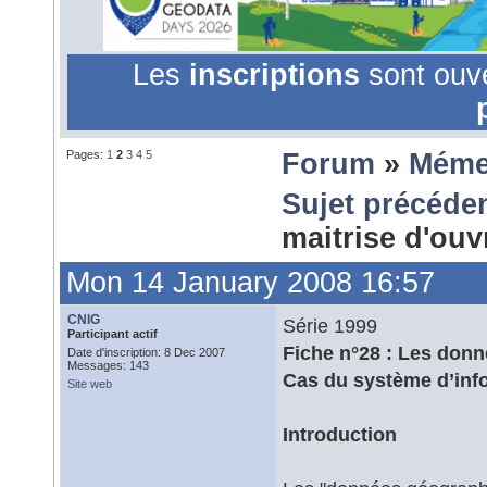
Les
inscriptions
sont ouv
Pages:
1
2
3
4
5
Forum
»
Méme
Sujet précéde
maitrise d'ou
Mon 14 January 2008 16:57
CNIG
Série 1999
Participant actif
Fiche n°28 : Les donn
Date d'inscription: 8 Dec 2007
Messages: 143
Cas du système d’infor
Site web
Introduction