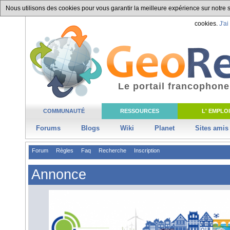
Nous utilisons des cookies pour vous garantir la meilleure expérience sur notre si
cookies.
J'ai
Le portail francophone
COMMUNAUTÉ
RESSOURCES
L' EMPLOI
Forums
Blogs
Wiki
Planet
Sites amis
Forum
Règles
Faq
Recherche
Inscription
Annonce