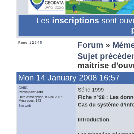
Les
inscriptions
sont ouv
Pages:
1
2
3
4
5
Forum
»
Méme
Sujet précéde
maitrise d'ou
Mon 14 January 2008 16:57
CNIG
Série 1999
Participant actif
Fiche n°28 : Les donn
Date d'inscription: 8 Dec 2007
Messages: 143
Cas du système d’infor
Site web
Introduction