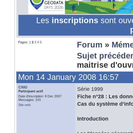
Les
inscriptions
sont ouv
Pages:
1
2
3
4
5
Forum
»
Méme
Sujet précéde
maitrise d'ou
Mon 14 January 2008 16:57
CNIG
Série 1999
Participant actif
Fiche n°28 : Les donn
Date d'inscription: 8 Dec 2007
Messages: 143
Cas du système d’infor
Site web
Introduction