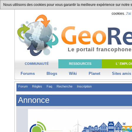
Nous utilisons des cookies pour vous garantir la meilleure expérience sur notre si
cookies.
J'ai
Le portail francophone
COMMUNAUTÉ
RESSOURCES
L' EMPLOI
Forums
Blogs
Wiki
Planet
Sites amis
Forum
Règles
Faq
Recherche
Inscription
Annonce