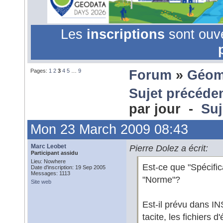
Les
inscriptions
sont ouv
Pages:
1
2
3
4
5
…
9
Forum
»
Géom
Sujet précéde
par jour -
Suj
Mon 23 March 2009 08:43
Marc Leobet
Pierre Dolez a écrit:
Participant assidu
Lieu: Nowhere
Est-ce que "Spécifi
Date d'inscription: 19 Sep 2005
Messages: 1113
"Norme"?
Site web
Est-il prévu dans I
tacite, les fichiers