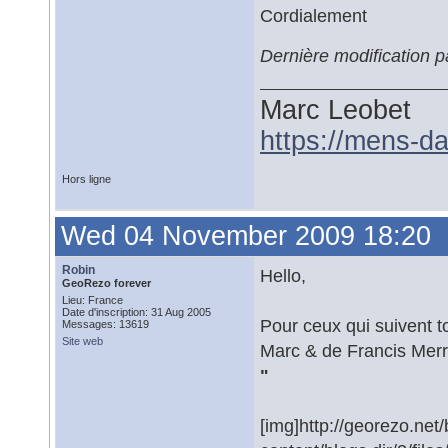
Cordialement
Dernière modification 
Marc Leobet
https://mens-da
Hors ligne
Wed 04 November 2009 18:20
Robin
Hello,
GeoRezo forever
Lieu: France
Date d'inscription: 31 Aug 2005
Pour ceux qui suivent t
Messages: 13619
Site web
Marc & de Francis Merr
"
[img]http://georezo.net