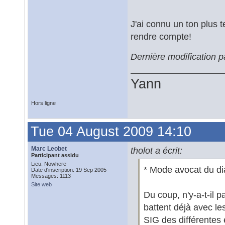
J'ai connu un ton plus 
rendre compte!
Dernière modification pa
Yann
Hors ligne
Tue 04 August 2009 14:10
Marc Leobet
tholot a écrit:
Participant assidu
Lieu: Nowhere
* Mode avocat du d
Date d'inscription: 19 Sep 2005
Messages: 1113
Site web
Du coup, n'y-a-t-il 
battent déjà avec le
SIG des différentes ét