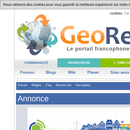
Nous utilisons des cookies pour vous garantir la meilleure expérience sur notre si
cookies.
J'ai
Le portail francophone
COMMUNAUTÉ
RESSOURCES
L' EMPLOI
Forums
Blogs
Wiki
Planet
Sites amis
Forum
Règles
Faq
Recherche
Inscription
Annonce