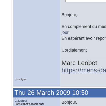
Bonjour,
En complément du mess
jour
.
En espérant avoir répon
Cordialement
Marc Leobet
https://mens-da
Hors ligne
Thu 26 March 2009 10:50
C. Dufour
Bonjour,
Participant occasionnel