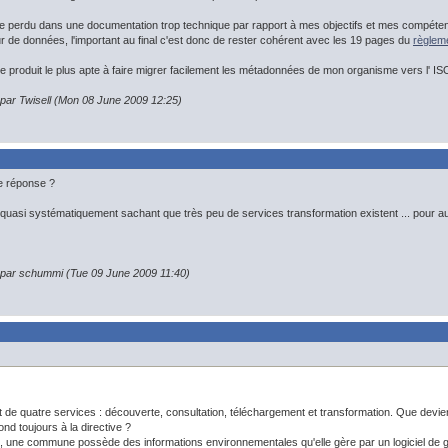
e perdu dans une documentation trop technique par rapport à mes objectifs et mes compéte
r de données, l'important au final c'est donc de rester cohérent avec les 19 pages du
règlem
le produit le plus apte à faire migrer facilement les métadonnées de mon organisme vers l' IS
 par Twisell (Mon 08 June 2009 12:25)
ne réponse ?
uasi systématiquement sachant que très peu de services transformation existent ... pour auta
n par schummi (Tue 09 June 2009 11:40)
t de quatre services : découverte, consultation, téléchargement et transformation. Que devien
ond toujours à la directive ?
e, une commune possède des informations environnementales qu'elle gère par un logiciel de g