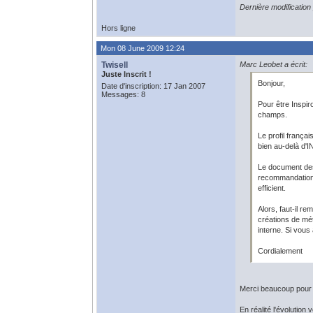
Dernière modificatio
Hors ligne
Mon 08 June 2009 12:24
Twisell
Marc Leobet a écrit:
Juste Inscrit !
Bonjour,
Date d'inscription: 17 Jan 2007
Messages: 8
Pour être Inspir
champs.
Le profil frança
bien au-delà d'I
Le document des 
recommandations,
efficient.
Alors, faut-il r
créations de mét
interne. Si vous
Cordialement
Merci beaucoup pour 
En réalité l'évolutio