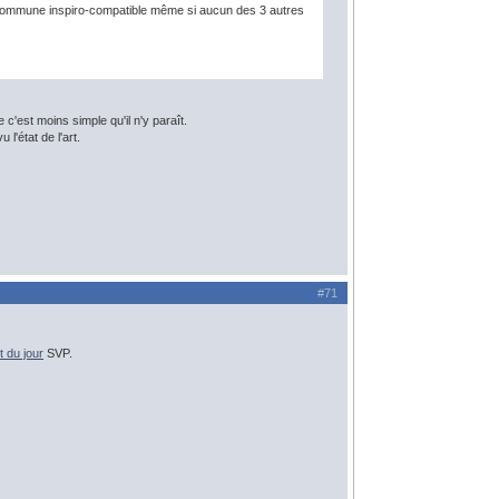
a commune inspiro-compatible même si aucun des 3 autres
c'est moins simple qu'il n'y paraît.
l'état de l'art.
#71
et du jour
SVP.