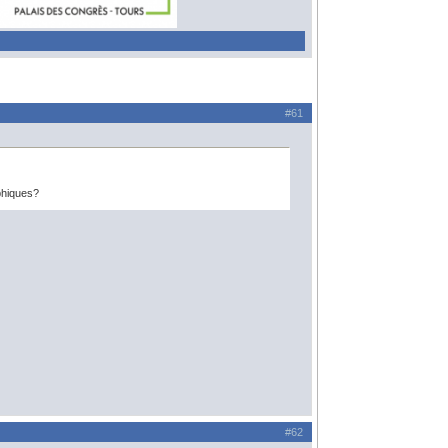
#61
phiques?
#62