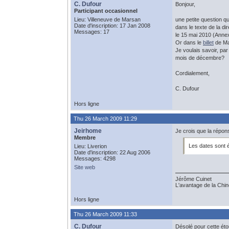
C. Dufour
Bonjour,
Participant occasionnel
Lieu: Villeneuve de Marsan
une petite question q
Date d'inscription: 17 Jan 2008
dans le texte de la d
Messages: 17
le 15 mai 2010 (Annexe
Or dans le
billet
de Ma
Je voulais savoir, par
mois de décembre?
Cordialement,
C. Dufour
Hors ligne
Thu 26 March 2009 11:29
Jeirhome
Je crois que la répons
Membre
Les dates sont é
Lieu: Liverion
Date d'inscription: 22 Aug 2006
Messages: 4298
Site web
Jérôme Cuinet
L'avantage de la Chine
Hors ligne
Thu 26 March 2009 11:33
C. Dufour
Désolé pour cette étou