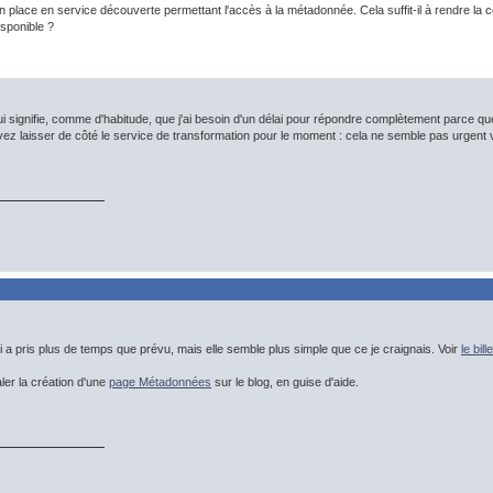
place en service découverte permettant l'accès à la métadonnée. Cela suffit-il à rendre l
isponible ?
i signifie, comme d'habitude, que j'ai besoin d'un délai pour répondre complètement parce que 
z laisser de côté le service de transformation pour le moment : cela ne semble pas urgent vu 
a pris plus de temps que prévu, mais elle semble plus simple que ce je craignais. Voir
le bill
aler la création d'une
page Métadonnées
sur le blog, en guise d'aide.