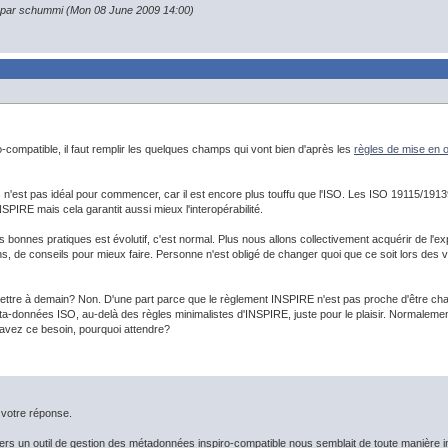
n par schummi (Mon 08 June 2009 14:00)
o-compatible, il faut remplir les quelques champs qui vont bien d'après les
règles de mise en
is n'est pas idéal pour commencer, car il est encore plus touffu que l'ISO. Les ISO 19115/1913
NSPIRE mais cela garantit aussi mieux l'interopérabilité.
bonnes pratiques est évolutif, c'est normal. Plus nous allons collectivement acquérir de l'exp
 de conseils pour mieux faire. Personne n'est obligé de changer quoi que ce soit lors des vers
emettre à demain? Non. D'une part parce que le règlement INSPIRE n'est pas proche d'être ch
a-données ISO, au-delà des règles minimalistes d'INSPIRE, juste pour le plaisir. Normalemen
 avez ce besoin, pourquoi attendre?
votre réponse.
n vers un outil de gestion des métadonnées inspiro-compatible nous semblait de toute manière i