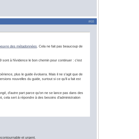
#68
 oeuvre des métadonnées
. Cela ne fait pas beaucoup de
9 sont à l'évidence le bon chemin pour continuer : c'est
érience, plus le guide évoluera. Mais il ne s'agit que de
ions nouvelles du guide, surtout si ce qu'il a fait est
angé, d'autre part parce qu'on ne se lance pas dans des
t, cela sert à répondre à des besoins d'administration
ncontournable et urgent.