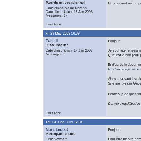
Participant occasionnel
Merci quand-même pou
Lieu: Villeneuve de Marsan
Date d'inscription: 17 Jan 2008
Messages: 17
Hors ligne
Fri 29 May 2009 16:39
Twisell
Bonjour,
Juste Inscrit !
Date d'inscription: 17 Jan 2007
Je souhaite renseign
Messages: 8
Quel est le bon prof
Et d'après le docume
http://inspire.jrc.ec
Alors cela-vaut-il vra
Si je me fixe sur Géos
Beaucoup de question
Dernière modification
Hors ligne
Thu 04 June 2009 12:04
Marc Leobet
Bonjour,
Participant assidu
Lieu: Nowhere
Pour être Inspiro-comp