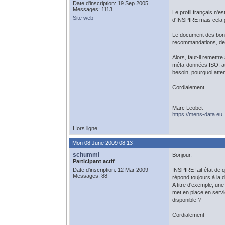
Date d'inscription: 19 Sep 2005
Messages: 1113
Le profil français n'e
Site web
d'INSPIRE mais cela ga
Le document des bonnes
recommandations, de co
Alors, faut-il remett
méta-données ISO, au-
besoin, pourquoi atte
Cordialement
Marc Leobet
https://mens-data.eu
Hors ligne
Mon 08 June 2009 08:13
schummi
Bonjour,
Participant actif
Date d'inscription: 12 Mar 2009
INSPIRE fait état de 
Messages: 88
répond toujours à la d
A titre d'exemple, un
met en place en servi
disponible ?
Cordialement