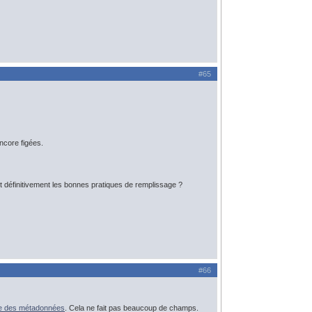
#65
ncore figées.
nt définitivement les bonnes pratiques de remplissage ?
#66
re des métadonnées
. Cela ne fait pas beaucoup de champs.