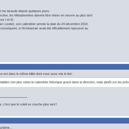
ui me taraude depuis quelques jours:
irective, les Métadonnées doivent être mises en oeuvre au plus tard
s I et II).
rc Leobet, son calendrier annote la date du 24 décembre 2010.
 conséquent, si l'échéancier avait été officiellement repoussé au
e est dans le même billet dont vous avez mis le lien :
tablies non plus selon le calendrier théorique gravé dans la directive, mais plutôt sur les p
, c'est que le soleil se couche plus tard !
rderie...