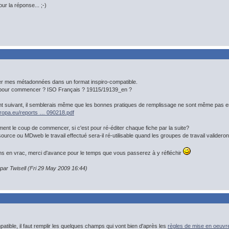
r la réponse... ;-)
er mes métadonnées dans un format inspiro-compatible.
il pour commencer ? ISO Français ? 19115/19139_en ?
nt suivant, il semblerais même que les bonnes pratiques de remplissage ne sont même pas e
.europa.eu/reports … 090218.pdf
iment le coup de commencer, si c'est pour ré-éditer chaque fiche par la suite?
ource ou MDweb le travail effectué sera-il ré-utilisable quand les groupes de travail validero
s en vrac, merci d'avance pour le temps que vous passerez à y réfléchir
 par Twisell (Fri 29 May 2009 16:44)
atible, il faut remplir les quelques champs qui vont bien d'après les
règles de mise en oeuv