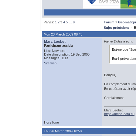
Pages:
1
2
3
4
5
…
9
Forum
»
Géomatiqu
Sujet précédent
- Bl
Mon 23 March 2009 08:43
Marc Leobet
Pierre Dolez a écrit:
Participant assidu
Est-ce que "Spé
Lieu: Nowhere
Date d'inscription: 19 Sep 2005
Messages: 1113
Est-il prévu dan
Site web
Bonjour,
En complément du mes
En espérant avoir rép
Cordialement
Marc Leobet
https://mens-data.eu
Hors ligne
Thu 26 March 2009 10:50