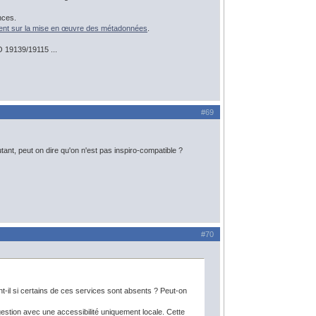
nces.
ent sur la mise en œuvre des métadonnées
.
O 19139/19115 ...
#69
nt, peut on dire qu'on n'est pas inspiro-compatible ?
#70
t-il si certains de ces services sont absents ? Peut-on
estion avec une accessibilité uniquement locale. Cette