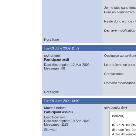
Je me suis sans dout
Pour un administrateu
Reste donc à choisir 
Dernière modification
Hors ligne
Tue 09 June 2009 11:39
schummi
Quelqu'un aurait-il u
Participant actif
Date d'inscription: 12 Mar 2009
Le problème se pose q
Messages: 88
Cordialement
Dernière modificatio
Hors ligne
Tue 09 June 2009 13:02
Marc Leobet
schummi a écrit:
Participant assidu
Bonjour,
Lieu: Nowhere
Date d'inscription: 19 Sep 2005
Messages: 1113
INSPIRE fait éta
Site web
dire que l'on rép
A titre d'exempl