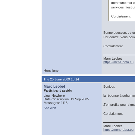
commune met en 
services n'est d
Cordialement
Bonne question, ce qu
Par contre, vous pouve
Cordialement
Marc Leobet
https://mens-data.eu
Hors ligne
Thu 25 June 2009 13:14
Marc Leobet
Bonjour,
Participant assidu
Lieu: Nowhere
la réponse à schummi 
Date d'inscription: 19 Sep 2005
Messages: 1113
J'en profite pour sign
Site web
Cordialement
Marc Leobet
https://mens-data.eu