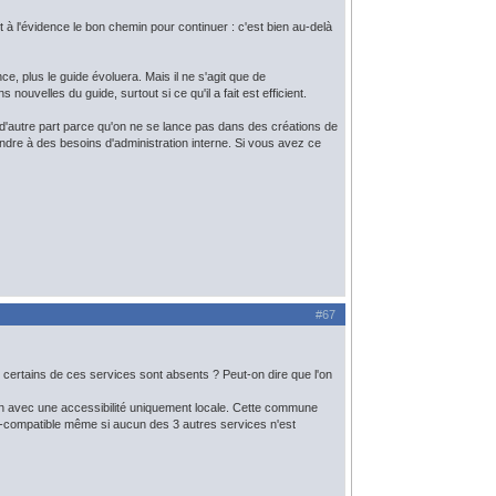
 à l'évidence le bon chemin pour continuer : c'est bien au-delà
e, plus le guide évoluera. Mais il ne s'agit que de
uvelles du guide, surtout si ce qu'il a fait est efficient.
 d'autre part parce qu'on ne se lance pas dans des créations de
ndre à des besoins d'administration interne. Si vous avez ce
#67
i certains de ces services sont absents ? Peut-on dire que l'on
on avec une accessibilité uniquement locale. Cette commune
ro-compatible même si aucun des 3 autres services n'est