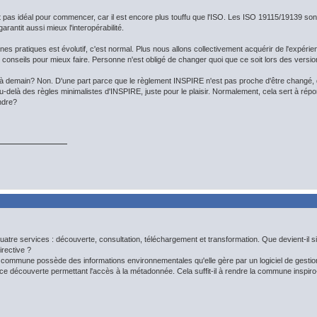
st pas idéal pour commencer, car il est encore plus touffu que l'ISO. Les ISO 19115/19139 sont
rantit aussi mieux l'interopérabilité.
 pratiques est évolutif, c'est normal. Plus nous allons collectivement acquérir de l'expérienc
nseils pour mieux faire. Personne n'est obligé de changer quoi que ce soit lors des versions no
re à demain? Non. D'une part parce que le règlement INSPIRE n'est pas proche d'être changé,
delà des règles minimalistes d'INSPIRE, juste pour le plaisir. Normalement, cela sert à répo
ndre?
quatre services : découverte, consultation, téléchargement et transformation. Que devient-il s
irective ?
e commune possède des informations environnementales qu'elle gère par un logiciel de gesti
ce découverte permettant l'accès à la métadonnée. Cela suffit-il à rendre la commune inspi