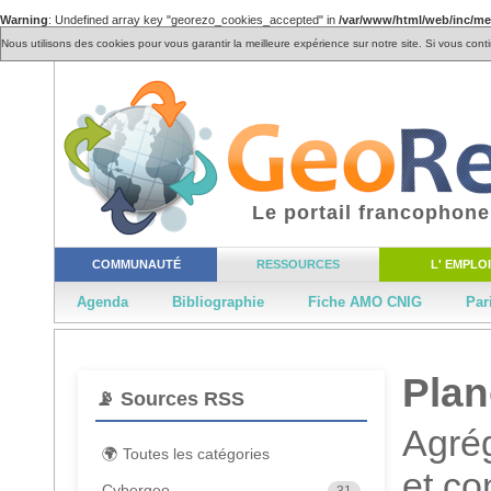
Warning
: Undefined array key "georezo_cookies_accepted" in
/var/www/html/web/inc/m
Nous utilisons des cookies pour vous garantir la meilleure expérience sur notre site. Si vous cont
Le portail francophone
COMMUNAUTÉ
RESSOURCES
L' EMPLOI
Agenda
Bibliographie
Fiche AMO CNIG
Par
Pla
📡 Sources RSS
Agrég
🌍 Toutes les catégories
et c
Cybergeo
31