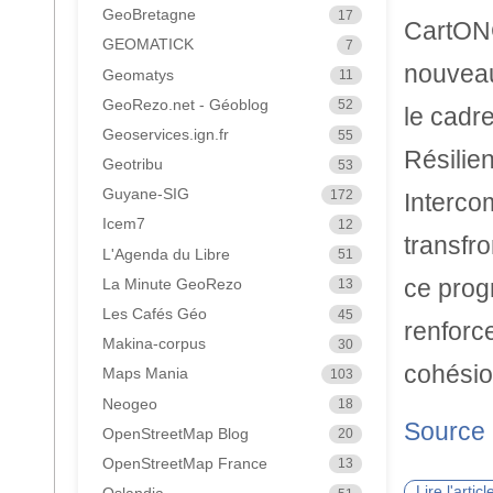
GeoBretagne
17
CartONG
GEOMATICK
7
nouveau
Geomatys
11
GeoRezo.net - Géoblog
52
le cadr
Geoservices.ign.fr
55
Résilie
Geotribu
53
Guyane-SIG
172
Interco
Icem7
12
transfr
L'Agenda du Libre
51
ce prog
La Minute GeoRezo
13
Les Cafés Géo
45
renforce
Makina-corpus
30
cohési
Maps Mania
103
Neogeo
18
Source
OpenStreetMap Blog
20
OpenStreetMap France
13
Lire l'arti