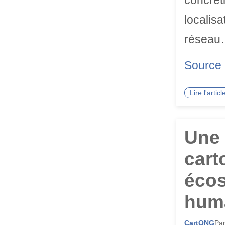
concréti
localis
résea
Source
Lire l'arti
Une 
cart
écos
huma
CartONG
Par