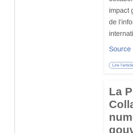
impact g
de l’in
interna
Source
Lire l'arti
La P
Coll
numé
gouv