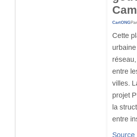
Cam
CartONG
Par
Cette p
urbaine
réseau,
entre l
villes.
projet 
la struc
entre in
Source