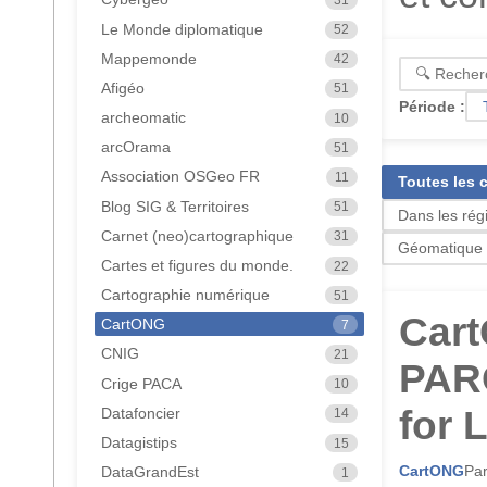
Le Monde diplomatique
52
Mappemonde
42
Afigéo
51
Période :
archeomatic
10
arcOrama
51
Association OSGeo FR
11
Toutes les 
Blog SIG & Territoires
51
Dans les rég
Carnet (neo)cartographique
31
Géomatique
Cartes et figures du monde.
22
Cartographie numérique
51
Cart
CartONG
7
CNIG
21
PARC
Crige PACA
10
for L
Datafoncier
14
Datagistips
15
CartONG
Par
DataGrandEst
1