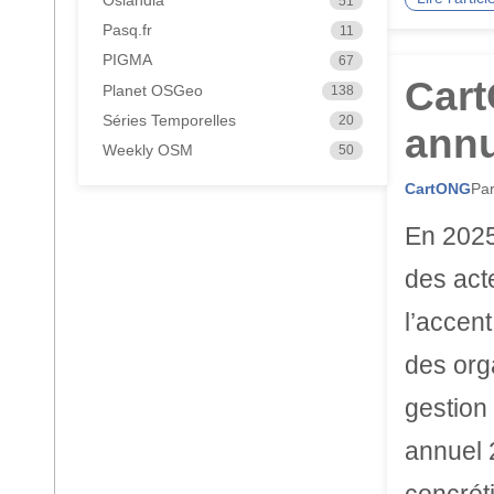
Oslandia
51
Pasq.fr
11
PIGMA
67
Cart
Planet OSGeo
138
Séries Temporelles
20
annu
Weekly OSM
50
CartONG
Par
En 2025
des acte
l’accent
des org
gestion
annuel 