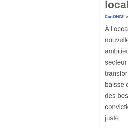
loca
CartONG
Par
À l’occ
nouvell
ambitie
secteur 
transfo
baisse 
des bes
convicti
juste…