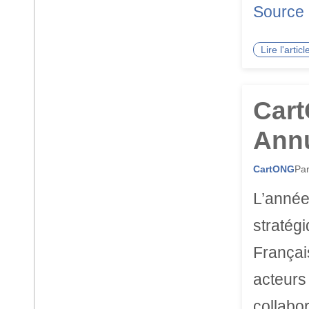
Source
Lire l'arti
Cart
Annu
CartONG
Par
L’année
stratég
Françai
acteurs 
collabo