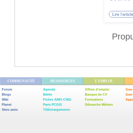
Lire l'arti
Propu
COMMUNAUTÉ
RESSOURCES
L'EMPLOI
Forum
Agenda
Offres d'emploi
Geo-
Blogs
Biblio
Banque de CV
Geo
Wiki
Fiches AMO-CNIG
Formations
Appe
Planet
Paris PCGIS
Démarche Métiers
Sites amis
Téléchargements