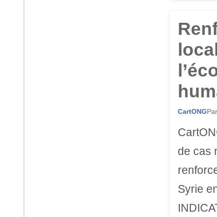
Renf
loca
l’éc
huma
CartONG
Par
CartONG
de cas m
renforc
Syrie e
INDICAT