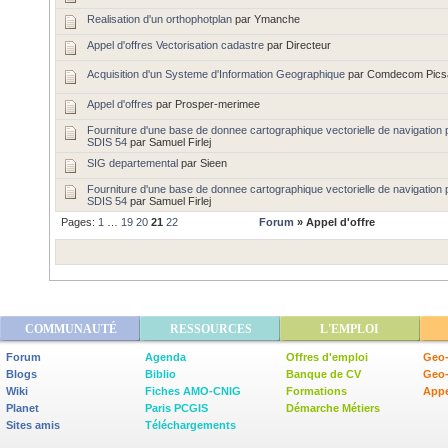
Realisation d'un orthophotplan
par Ymanche
Appel d'offres Vectorisation cadastre
par Directeur
Acquisition d'un Systeme d'Information Geographique
par Comdecom Picsa
Appel d'offres
par Prosper-merimee
Fourniture d'une base de donnee cartographique vectorielle de navigation 
SDIS 54
par Samuel Firlej
SIG departemental
par Sieen
Fourniture d'une base de donnee cartographique vectorielle de navigation 
SDIS 54
par Samuel Firlej
Pages:
1
…
19
20
21
22
Forum
» Appel d'offre
COMMUNAUTÉ
RESSOURCES
L'EMPLOI
Forum
Agenda
Offres d'emploi
Geo-
Blogs
Biblio
Banque de CV
Geo
Wiki
Fiches AMO-CNIG
Formations
Appe
Planet
Paris PCGIS
Démarche Métiers
Sites amis
Téléchargements