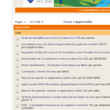
Les
inscriptions
sont ou
Pages:
1
…
19
20
21
22
Forum
» Appel d'offre
Appel d'offre
Sujet
Etude de faisabilité pour la mise en place d'un SIG
par aubree
consultation pour une étude d'opportunité d'un guide de conseils CERTU
par magali di salvo
Acquisition Et Mise En Oeuvre De Recepteurs Gps Portables A Correction
Numérisation de 15 cadastres et mise en place d'un SIG
par DESRUES
Etude d'implantation - Distributeur Automatique de Billets
par geomkt
Commande 2 licence Arcview
par AlineC
Marché de logiciels et applications métiers SIG
par OLIVIER MARI
appel a projet 2005 Informations géographiques eContentPlus
par Pascal B
Marché de matériels, logiciels et applications métier SIG
par edika
Schéma départemental à vocation piscicole de Saône-et-Loire
par Fédérat
pêche 71
ONF : Consultation fournisseurs de solutions et technos SIG
par Stéphan
GODARD