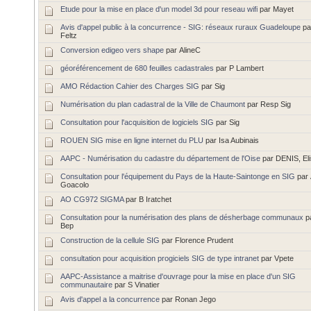
Etude pour la mise en place d'un model 3d pour reseau wifi
par Mayet
Avis d'appel public à la concurrence - SIG: réseaux ruraux Guadeloupe
pa
Feltz
Conversion edigeo vers shape
par AlineC
géoréférencement de 680 feuilles cadastrales
par P Lambert
AMO Rédaction Cahier des Charges SIG
par Sig
Numérisation du plan cadastral de la Ville de Chaumont
par Resp Sig
Consultation pour l'acquisition de logiciels SIG
par Sig
ROUEN SIG mise en ligne internet du PLU
par Isa Aubinais
AAPC - Numérisation du cadastre du département de l'Oise
par DENIS, El
Consultation pour l'équipement du Pays de la Haute-Saintonge en SIG
par
Goacolo
AO CG972 SIGMA
par B Iratchet
Consultation pour la numérisation des plans de désherbage communaux
p
Bep
Construction de la cellule SIG
par Florence Prudent
consultation pour acquisition progiciels SIG de type intranet
par Vpete
AAPC-Assistance a maitrise d'ouvrage pour la mise en place d'un SIG
communautaire
par S Vinatier
Avis d'appel a la concurrence
par Ronan Jego