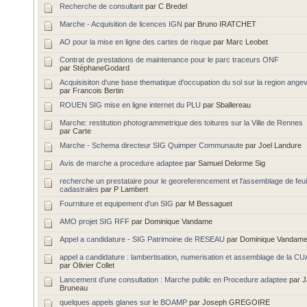
Recherche de consultant
par C Bredel
Marche - Acquisition de licences IGN
par Bruno IRATCHET
AO pour la mise en ligne des cartes de risque
par Marc Leobet
Contrat de prestations de maintenance pour le parc traceurs ONF
par StéphaneGodard
Acquisisiton d'une base thematique d'occupation du sol sur la region ange
par Francois Bertin
ROUEN SIG mise en ligne internet du PLU
par Sballereau
Marche: restitution photogrammetrique des toitures sur la Ville de Rennes
par Carte
Marche - Schema directeur SIG Quimper Communaute
par Joel Landure
Avis de marche a procedure adaptee
par Samuel Delorme Sig
recherche un prestataire pour le georeferencement et l'assemblage de feui
cadastrales
par P Lambert
Fourniture et equipement d'un SIG
par M Bessaguet
AMO projet SIG RFF
par Dominique Vandame
Appel a candidature - SIG Patrimoine de RESEAU
par Dominique Vandam
appel a candidature : lambertisation, numerisation et assemblage de la CU
par Olivier Collet
Lancement d’une consultation : Marche public en Procedure adaptee
par 
Bruneau
quelques appels glanes sur le BOAMP
par Joseph GREGOIRE