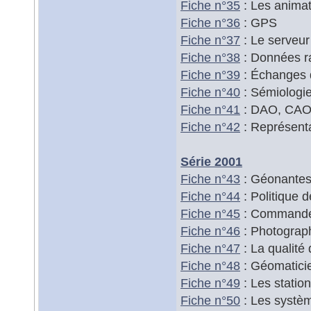
Fiche n°35
: Les animat
Fiche n°36
: GPS
Fiche n°37
: Le serveu
Fiche n°38
: Données ra
Fiche n°39
: Échanges d
Fiche n°40
: Sémiologi
Fiche n°41
: DAO, CAO
Fiche n°42
: Représenta
Série 2001
Fiche n°43
: Géonantes 
Fiche n°44
: Politique 
Fiche n°45
: Commander
Fiche n°46
: Photograph
Fiche n°47
: La qualité
Fiche n°48
: Géomaticie
Fiche n°49
: Les stati
Fiche n°50
: Les systè