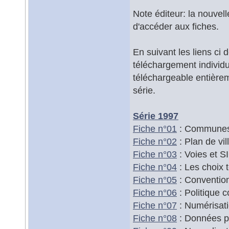
Note éditeur: la nouve
d'accéder aux fiches.
En suivant les liens ci
téléchargement indivi
téléchargeable entièrem
série.
Série 1997
Fiche n°01
: Communes 
Fiche n°02
: Plan de vil
Fiche n°03
: Voies et SI
Fiche n°04
: Les choix 
Fiche n°05
: Convention
Fiche n°06
: Politique c
Fiche n°07
: Numérisati
Fiche n°08
: Données pu