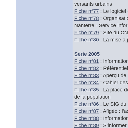
versants urbains
Fiche n°77
: Le logiciel
Fiche n°78
: Organisati
Nanterre - Service info
Fiche n°79
: Site du C
Fiche n°80
: La mise a 
Série 2005
Fiche n°81
: Informatio
Fiche n°82
: Référentie
Fiche n°83
: Aperçu de 
Fiche n°84
: Cahier des
Fiche n°85
: La place d
de la population
Fiche n°86
: Le SIG du 
Fiche n°87
: Afigéo : l’
Fiche n°88
: Informati
Fiche n°89
: S’informer 