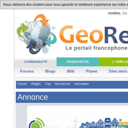
Nous utilisons des cookies pour vous garantir la meilleure expérience sur notre si
cookies.
J'ai
Le portail francophone
COMMUNAUTÉ
RESSOURCES
L' EMPLOI
Forums
Blogs
Wiki
Planet
Sites amis
Forum
Règles
Faq
Recherche
Inscription
Annonce