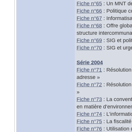
Fiche n°65
: Un MNT de 
Fiche n°66
: Politique 
Fiche n°67
: Informatis
Fiche n°68
: Offre glob
structure intercommu
Fiche n°69
: SIG et pol
Fiche n°70
: SIG et urg
Série 2004
Fiche n°71
: Résolution
adresse »
Fiche n°72
: Résolution
»
Fiche n°73
: La conventi
en matière d’environn
Fiche n°74
: L’informat
Fiche n°75
: La fiscali
Fiche n°76
: Utilisatio