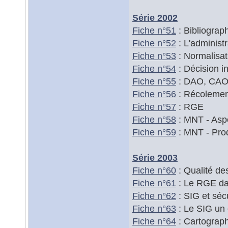
Série 2002
Fiche n°51
: Bibliograp
Fiche n°52
: L'administ
Fiche n°53
: Normalisat
Fiche n°54
: Décision in
Fiche n°55
: DAO, CAO
Fiche n°56
: Récolemen
Fiche n°57
: RGE
Fiche n°58
: MNT - Asp
Fiche n°59
: MNT - Prod
Série 2003
Fiche n°60
: Qualité d
Fiche n°61
: Le RGE da
Fiche n°62
: SIG et séc
Fiche n°63
: Le SIG un 
Fiche n°64
: Cartograph