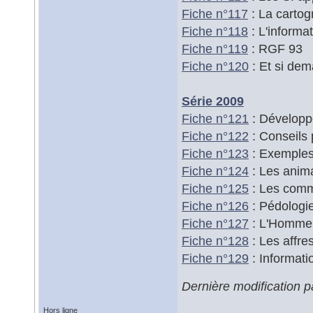
Fiche n°117
: La cartog
Fiche n°118
: L'inform
Fiche n°119
: RGF 93
Fiche n°120
: Et si de
Série 2009
Fiche n°121
: Développe
Fiche n°122
: Conseils 
Fiche n°123
: Exemples 
Fiche n°124
: Les anima
Fiche n°125
: Les comm
Fiche n°126
: Pédologi
Fiche n°127
: L'Homme 
Fiche n°128
: Les affre
Fiche n°129
: Informat
Dernière modification p
Hors ligne