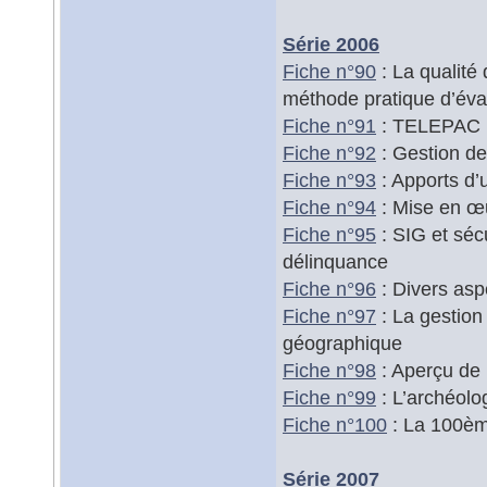
Série 2006
Fiche n°90
: La qualité
méthode pratique d’éva
Fiche n°91
: TELEPAC : 
Fiche n°92
: Gestion de
Fiche n°93
: Apports d’
Fiche n°94
: Mise en œu
Fiche n°95
: SIG et sécu
délinquance
Fiche n°96
: Divers asp
Fiche n°97
: La gestion 
géographique
Fiche n°98
: Aperçu de 
Fiche n°99
: L’archéolo
Fiche n°100
: La 100ème
Série 2007