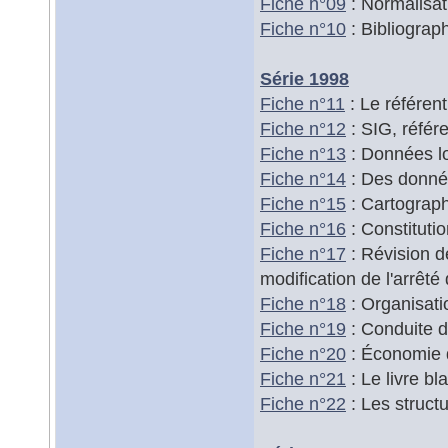
Fiche n°09
: Normalisati
Fiche n°10
: Bibliograp
Série 1998
Fiche n°11
: Le référen
Fiche n°12
: SIG, référ
Fiche n°13
: Données lo
Fiche n°14
: Des donnée
Fiche n°15
: Cartograp
Fiche n°16
: Constitut
Fiche n°17
: Révision d
modification de l'arrêté
Fiche n°18
: Organisati
Fiche n°19
: Conduite d
Fiche n°20
: Économie d
Fiche n°21
: Le livre b
Fiche n°22
: Les struct