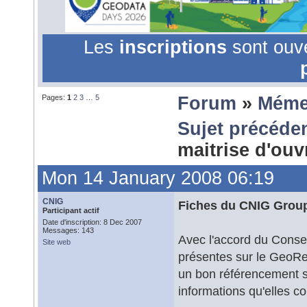
Les
inscriptions
sont ouv
Pages:
1
2
3
…
5
Forum
»
Méme
Sujet précéde
maitrise d'ou
Mon 14 January 2008 06:19
CNIG
Fiches du CNIG Groupe
Participant actif
Date d'inscription: 8 Dec 2007
Messages: 143
Avec l'accord du Consei
Site web
présentes sur le GeoRe
un bon référencement s
informations qu'elles co