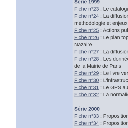
Série 1999
Fiche n°23
: Le catalo
Fiche n°24
: La diffusi
méthodologie et enjeux
Fiche n°25
: Actions pu
Fiche n°26
: Le plan to
Nazaire
Fiche n°27
: La diffusi
Fiche n°28
: Les donnée
de la Mairie de Paris
Fiche n°29
: Le livre v
Fiche n°30
: L'infrastr
Fiche n°31
: Le GPS a
Fiche n°32
: La normalis
Série 2000
Fiche n°33
: Propositio
Fiche n°34
: Propositio