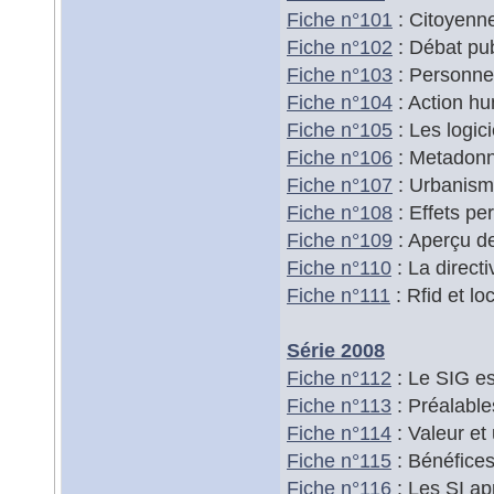
Fiche n°101
: Citoyenne
Fiche n°102
: Débat pub
Fiche n°103
: Personne
Fiche n°104
: Action hu
Fiche n°105
: Les logic
Fiche n°106
: Metadonn
Fiche n°107
: Urbanisme
Fiche n°108
: Effets pe
Fiche n°109
: Aperçu de
Fiche n°110
: La directi
Fiche n°111
: Rfid et lo
Série 2008
Fiche n°112
: Le SIG es
Fiche n°113
: Préalable
Fiche n°114
: Valeur et
Fiche n°115
: Bénéfices
Fiche n°116
: Les SI ap