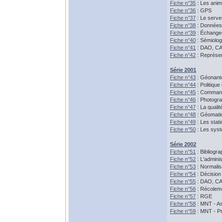
Fiche n°35
: Les anim
Fiche n°36
: GPS
Fiche n°37
: Le serve
Fiche n°38
: Données 
Fiche n°39
: Échanges
Fiche n°40
: Sémiolog
Fiche n°41
: DAO, CA
Fiche n°42
: Représen
Série 2001
Fiche n°43
: Géonante
Fiche n°44
: Politiqu
Fiche n°45
: Command
Fiche n°46
: Photogra
Fiche n°47
: La quali
Fiche n°48
: Géomatic
Fiche n°49
: Les sta
Fiche n°50
: Les sys
Série 2002
Fiche n°51
: Bibliogra
Fiche n°52
: L'admini
Fiche n°53
: Normalis
Fiche n°54
: Décision 
Fiche n°55
: DAO, CA
Fiche n°56
: Récolem
Fiche n°57
: RGE
Fiche n°58
: MNT - A
Fiche n°59
: MNT - Pr