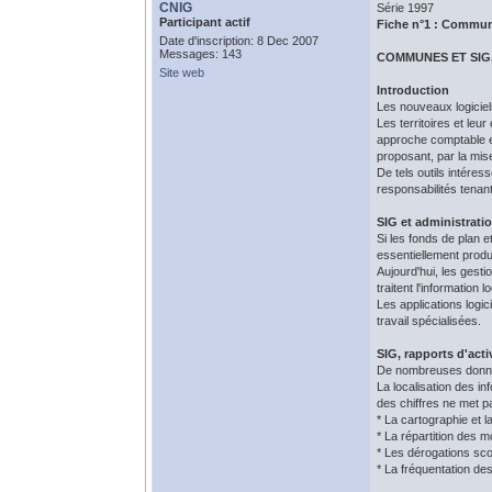
CNIG
Série 1997
Participant actif
Fiche n°1 : Commun
Date d'inscription: 8 Dec 2007
Messages: 143
COMMUNES ET SIG
Site web
Introduction
Les nouveaux logiciel
Les territoires et leu
approche comptable en
proposant, par la mise
De tels outils intéres
responsabilités tenan
SIG et administratio
Si les fonds de plan 
essentiellement produi
Aujourd'hui, les gest
traitent l'information
Les applications logi
travail spécialisées.
SIG, rapports d'acti
De nombreuses données
La localisation des i
des chiffres ne met p
* La cartographie et l
* La répartition des 
* Les dérogations scol
* La fréquentation de