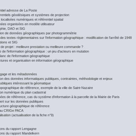
ntiel adresse de La Poste
érentiels géodésiques et systèmes de projection
localisées numériques et référentiel spatial
ées organisées en modèle utilisateur
phie, DAO et SIG
tion de données géographiques par photogrammétrie
des textes règlementaires sur l'information géographique : modification de l'arrêté de 1948
tions et SIG
 de projet : meilleure prestation ou meilleure commande ?
 de l'information géographique : un jeu d'acteurs en mutation
blanc de l'information géographique
ctures et organisation en information géographique
ogage et les métadonnées
sion des données informatiques publiques, contraintes, méthodologie et enjeux
publiques intéressant la géomatique
topographique de référence, exemple de la ville de Saint-Nazaire
sion numérique du plan cadastral
ées de référence, cas du système d'information à la parcelle de la Mairie de Paris
vert sur les données publiques
tructure géographique de référence
 au CRIGe PACA
isation (actualisation de la fiche n°9)
ions du rapport Lengagne
ions du rapport Mandelkern