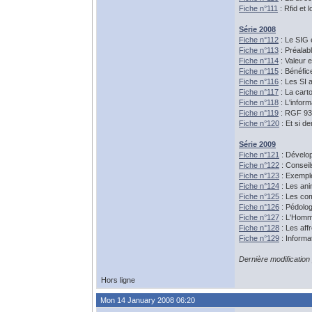
Fiche n°111
: Rfid et l
Série 2008
Fiche n°112
: Le SIG 
Fiche n°113
: Préalab
Fiche n°114
: Valeur 
Fiche n°115
: Bénéfic
Fiche n°116
: Les SI 
Fiche n°117
: La carto
Fiche n°118
: L'infor
Fiche n°119
: RGF 93
Fiche n°120
: Et si 
Série 2009
Fiche n°121
: Dévelop
Fiche n°122
: Conseil
Fiche n°123
: Exemple
Fiche n°124
: Les ani
Fiche n°125
: Les co
Fiche n°126
: Pédolog
Fiche n°127
: L'Homme
Fiche n°128
: Les aff
Fiche n°129
: Informa
Dernière modification
Hors ligne
Mon 14 January 2008 06:20