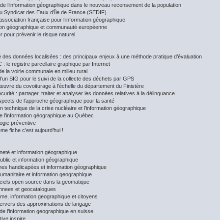
 de l’information géographique dans le nouveau recensement de la population
u Syndicat des Eaux d’Île de France (SEDIF)
l’association française pour l’information géographique
tion géographique et communauté européenne
r pour prévenir le risque naturel
té des données localisées : des principaux enjeux à une méthode pratique d’évaluation
 le registre parcellaire graphique par Internet
e la voirie communale en milieu rural
d’un SIG pour le suivi de la collecte des déchets par GPS
œuvre du covoiturage à l’échelle du département du Finistère
curité : partager, traiter et analyser les données relatives à la délinquance
spects de l’approche géographique pour la santé
n technique de la crise nucléaire et l’information géographique
e l’information géographique au Québec
logie préventive
me fiche c’est aujourd’hui !
neté et information géographique
ublic et information géographique
es handicapées et information géographique
humanitaire et information geographique
iciels open source dans la geomatique
nnees et geocatalogues
me, information geographique et citoyens
pervers des approximations de langage
de l’information geographique en suisse
tive inspire