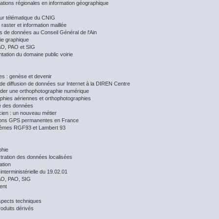
ations régionales en information géographique
ur télématique du CNIG
raster et information maillée
 de données au Conseil Général de l'Ain
ie graphique
O, PAO et SIG
tation du domaine public voirie
s : genèse et devenir
e de diffusion de données sur Internet à la DIREN Centre
er une orthophotographie numérique
phies aériennes et orthophotographies
té des données
ien : un nouveau métier
tions GPS permanentes en France
tèmes RGF93 et Lambert 93
phie
stration des données localisées
ation
interministérielle du 19.02.01
O, PAO, SIG
ent
spects techniques
oduits dérivés