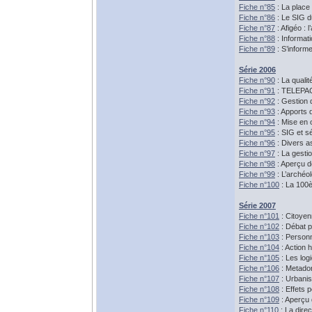
Fiche n°85
: La place
Fiche n°86
: Le SIG d
Fiche n°87
: Afigéo : 
Fiche n°88
: Informa
Fiche n°89
: S’informe
Série 2006
Fiche n°90
: La quali
Fiche n°91
: TELEPAC :
Fiche n°92
: Gestion d
Fiche n°93
: Apports 
Fiche n°94
: Mise en 
Fiche n°95
: SIG et sé
Fiche n°96
: Divers a
Fiche n°97
: La gestio
Fiche n°98
: Aperçu d
Fiche n°99
: L’archéo
Fiche n°100
: La 100è
Série 2007
Fiche n°101
: Citoyen
Fiche n°102
: Débat p
Fiche n°103
: Personn
Fiche n°104
: Action 
Fiche n°105
: Les log
Fiche n°106
: Metado
Fiche n°107
: Urbanis
Fiche n°108
: Effets 
Fiche n°109
: Aperçu 
Fiche n°110
: La direc