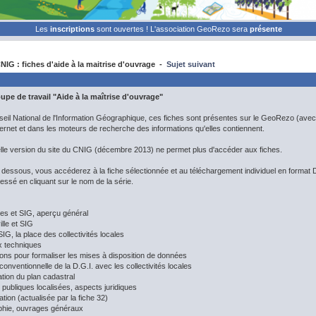
Les
inscriptions
sont ouvertes ! L'association GeoRezo sera
présente
IG : fiches d'aide à la maitrise d'ouvrage -
Sujet suivant
pe de travail "Aide à la maîtrise d'ouvrage"
eil National de l'Information Géographique, ces fiches sont présentes sur le GeoRezo (avec 
ernet et dans les moteurs de recherche des informations qu'elles contiennent.
elle version du site du CNIG (décembre 2013) ne permet plus d'accéder aux fiches.
ci dessous, vous accéderez à la fiche sélectionnée et au téléchargement individuel en form
essé en cliquant sur le nom de la série.
s et SIG, aperçu général
ille et SIG
SIG, la place des collectivités locales
x techniques
ons pour formaliser les mises à disposition de données
 conventionnelle de la D.G.I. avec les collectivités locales
tion du plan cadastral
publiques localisées, aspects juridiques
tion (actualisée par la fiche 32)
aphie, ouvrages généraux