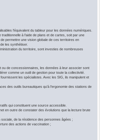
isables l'équivalent du tableur pour les données numériques.
raditionnelle à l'aide de plans et de cartes, soit par une
e permettre une vision globale de ces territoires en
 de les synthétiser.
ministration du territoire, sont investies de nombreuses
tat ou de concessionnaires, les données à leur associer sont
rer comme un outil de gestion pour toute la collectivité.
urnissent les spécialistes. Avec les SIG, ils manipulent et
aces des outils bureautiques qu'à l'ergonomie des stations de
ratifs qui constituent une source accessible.
et en outre de constater des évolutions que la lecture brute
ion sociale, de la résidence des personnes âgées ;
rture des actions de vaccination ;