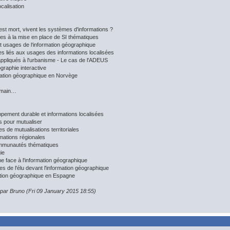
ocalisation
est mort, vivent les systèmes d'informations ?
les à la mise en place de SI thématiques
et usages de l‘information géographique
es liés aux usages des informations localisées
appliqués à l'urbanisme - Le cas de l'ADEUS
graphie interactive
mation géographique en Norvège
demain…
pement durable et informations localisées
s pour mutualiser
s de mutualisations territoriales
mations régionales
mmunautés thématiques
ie
 face à l'information géographique
res de l'élu devant l'information géographique
tion géographique en Espagne
 par Bruno (Fri 09 January 2015 18:55)