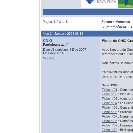
Pages:
1
2
3
…
5
Forum
»
Mémento
Sujet précédent
- CN
Mon 14 January 2008 06:19
CNIG
Fiches du CNIG Grou
Participant actif
Date d'inscription: 8 Dec 2007
Avec l'accord du Cons
Messages: 143
référencement sur int
Site web
Note éditeur: la nouv
En suivant les liens 
dans un fichier compr
Série 1997
Fiche n°01
: Commune
Fiche n°02
: Plan de v
Fiche n°03
: Voies et 
Fiche n°04
: Les choi
Fiche n°05
: Conventi
Fiche n°06
: Politique
Fiche n°07
: Numérisa
Fiche n°08
: Données 
Fiche n°09
: Normalisa
Fiche n°10
: Bibliogr