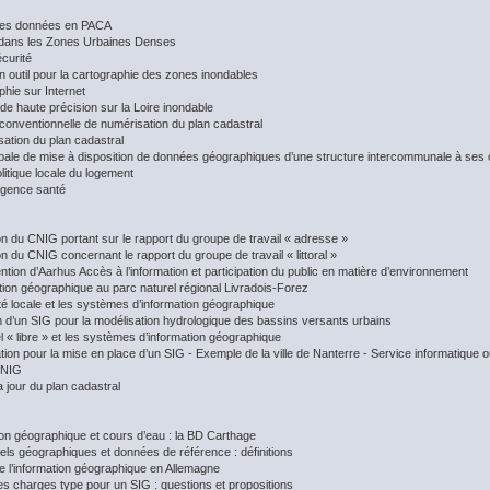
 des données en PACA
dans les Zones Urbaines Denses
écurité
n outil pour la cartographie des zones inondables
phie sur Internet
e haute précision sur la Loire inondable
 conventionnelle de numérisation du plan cadastral
sation du plan cadastral
obale de mise à disposition de données géographiques d’une structure intercommunale à 
litique locale du logement
rgence santé
on du CNIG portant sur le rapport du groupe de travail « adresse »
n du CNIG concernant le rapport du groupe de travail « littoral »
tion d’Aarhus Accès à l’information et participation du public en matière d’environnement
ation géographique au parc naturel régional Livradois-Forez
ité locale et les systèmes d’information géographique
ion d’un SIG pour la modélisation hydrologique des bassins versants urbains
el « libre » et les systèmes d’information géographique
tion pour la mise en place d’un SIG - Exemple de la ville de Nanterre - Service informatique 
CNIG
 jour du plan cadastral
ion géographique et cours d’eau : la BD Carthage
iels géographiques et données de référence : définitions
e l’information géographique en Allemagne
es charges type pour un SIG : questions et propositions