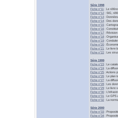
Série 1998
Fiche n°11
: Le référe
Fiche n°12
: SIG, réf
Fiche n°13
: Données 
Fiche n°14
: Des donn
Fiche n°15
: Cartogra
Fiche n°16
: Constitu
Fiche n°17
: Révision 
Fiche n°18
: Organisa
Fiche n°19
: Conduite
Fiche n°20
: Économie
Fiche n°21
: Le livre 
Fiche n°22
: Les stru
Série 1999
Fiche n°23
: Le catal
Fiche n°24
: La diffu
Fiche n°25
: Actions 
Fiche n°26
: Le plan 
Fiche n°27
: La diffu
Fiche n°28
: Les donn
Fiche n°29
: Le livre 
Fiche n°30
: L'infras
Fiche n°31
: Le GPS
Fiche n°32
: La normal
Série 2000
Fiche n°33
: Proposit
Fiche n°34
: Proposit