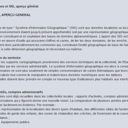
es et SIG, aperçu général
, APERÇU GENERAL
s de type " Système d'Information Géographique " (SIG) sont aux données localisées ou local
r environnement étaient jusqu'à présent appréhendés soit par une représentation géographique t
 constituant et en exploitant des bases de données alphanumériques. L'apport des SIG est d
 en œuvre d'outils qui associent chiffres et cartes, de lier les deux domaines, de les enrichir,
sent donc particulièrement les communes qui, constituant l'entité géographique de base de l'ad
t à cette dimension géographique et nécessitant sa maîtrise.
n du territoire
et les supports cartographiques proviennent des services techniques de la collectivité, de l'E
tes par les services administratifs. Le système d'information géographique est alors à considé
ionnaires ne sont plus seulement de simples consommateurs de cartes thématiques que leurs fo
 localisée tout comme ils manipulent et traitent leurs données numériques avec les tableurs.
cielles doivent donc prendre en compte ce nouveau type d'utilisateurs plus habitués aux interf
vités, comptes administratifs
 sont déjà recueillies dans les collectivités locales : rapports d'activités, comptes administ
nformations qui y figurent donne une nouvelle vision. La comparaison de plusieurs années perm
as facilement en évidence. Par exemple :
a représentation de la localisation des divers types d'habitats, des différentes cibles de l'act
modes de garde des enfants, des zones de chalandise des crèches, de l'extension de la couve
aires ;
s équipements publics.