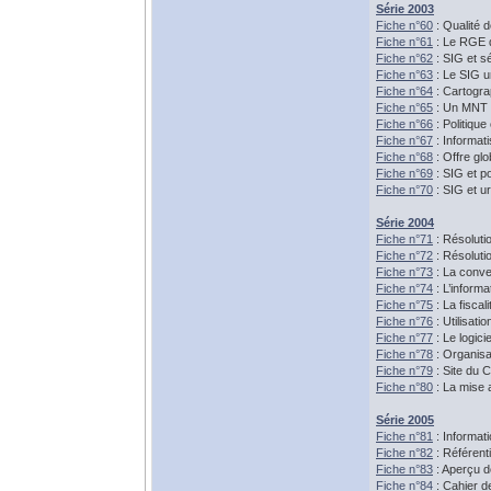
Série 2003
Fiche n°60
: Qualité
Fiche n°61
: Le RGE 
Fiche n°62
: SIG et s
Fiche n°63
: Le SIG u
Fiche n°64
: Cartogra
Fiche n°65
: Un MNT d
Fiche n°66
: Politique
Fiche n°67
: Informati
Fiche n°68
: Offre gl
Fiche n°69
: SIG et po
Fiche n°70
: SIG et u
Série 2004
Fiche n°71
: Résoluti
Fiche n°72
: Résolutio
Fiche n°73
: La conven
Fiche n°74
: L’inform
Fiche n°75
: La fiscal
Fiche n°76
: Utilisat
Fiche n°77
: Le logici
Fiche n°78
: Organisa
Fiche n°79
: Site du 
Fiche n°80
: La mise a
Série 2005
Fiche n°81
: Informat
Fiche n°82
: Référent
Fiche n°83
: Aperçu d
Fiche n°84
: Cahier d