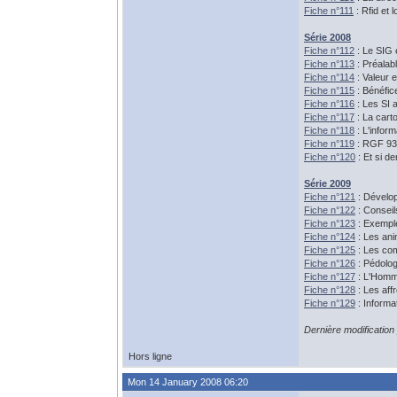
Fiche n°111
: Rfid et l
Série 2008
Fiche n°112
: Le SIG 
Fiche n°113
: Préalab
Fiche n°114
: Valeur 
Fiche n°115
: Bénéfic
Fiche n°116
: Les SI 
Fiche n°117
: La carto
Fiche n°118
: L'infor
Fiche n°119
: RGF 93
Fiche n°120
: Et si 
Série 2009
Fiche n°121
: Dévelop
Fiche n°122
: Conseil
Fiche n°123
: Exemple
Fiche n°124
: Les ani
Fiche n°125
: Les co
Fiche n°126
: Pédolog
Fiche n°127
: L'Homme
Fiche n°128
: Les aff
Fiche n°129
: Informa
Dernière modification
Hors ligne
Mon 14 January 2008 06:20