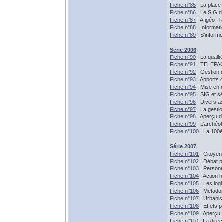
Fiche n°85
: La place
Fiche n°86
: Le SIG d
Fiche n°87
: Afigéo : 
Fiche n°88
: Informa
Fiche n°89
: S’informe
Série 2006
Fiche n°90
: La quali
Fiche n°91
: TELEPAC :
Fiche n°92
: Gestion d
Fiche n°93
: Apports 
Fiche n°94
: Mise en 
Fiche n°95
: SIG et sé
Fiche n°96
: Divers a
Fiche n°97
: La gestio
Fiche n°98
: Aperçu d
Fiche n°99
: L’archéo
Fiche n°100
: La 100è
Série 2007
Fiche n°101
: Citoyen
Fiche n°102
: Débat p
Fiche n°103
: Personn
Fiche n°104
: Action 
Fiche n°105
: Les log
Fiche n°106
: Metado
Fiche n°107
: Urbanis
Fiche n°108
: Effets 
Fiche n°109
: Aperçu 
Fiche n°110
: La direc