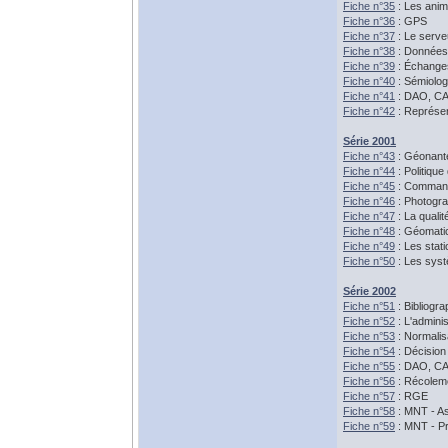
Fiche n°35
: Les anim
Fiche n°36
: GPS
Fiche n°37
: Le serve
Fiche n°38
: Données 
Fiche n°39
: Échanges
Fiche n°40
: Sémiolog
Fiche n°41
: DAO, CA
Fiche n°42
: Représen
Série 2001
Fiche n°43
: Géonante
Fiche n°44
: Politiqu
Fiche n°45
: Command
Fiche n°46
: Photogra
Fiche n°47
: La quali
Fiche n°48
: Géomatic
Fiche n°49
: Les sta
Fiche n°50
: Les sys
Série 2002
Fiche n°51
: Bibliogra
Fiche n°52
: L'admini
Fiche n°53
: Normalis
Fiche n°54
: Décision 
Fiche n°55
: DAO, CA
Fiche n°56
: Récolem
Fiche n°57
: RGE
Fiche n°58
: MNT - A
Fiche n°59
: MNT - Pr