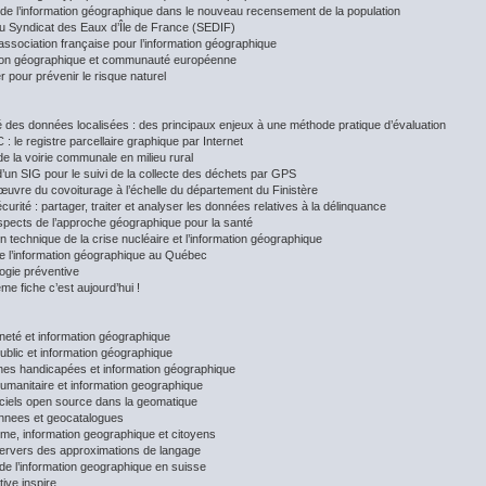
 de l’information géographique dans le nouveau recensement de la population
u Syndicat des Eaux d’Île de France (SEDIF)
l’association française pour l’information géographique
tion géographique et communauté européenne
r pour prévenir le risque naturel
té des données localisées : des principaux enjeux à une méthode pratique d’évaluation
 le registre parcellaire graphique par Internet
e la voirie communale en milieu rural
d’un SIG pour le suivi de la collecte des déchets par GPS
œuvre du covoiturage à l’échelle du département du Finistère
curité : partager, traiter et analyser les données relatives à la délinquance
spects de l’approche géographique pour la santé
n technique de la crise nucléaire et l’information géographique
e l’information géographique au Québec
logie préventive
me fiche c’est aujourd’hui !
neté et information géographique
ublic et information géographique
es handicapées et information géographique
humanitaire et information geographique
iciels open source dans la geomatique
nnees et geocatalogues
me, information geographique et citoyens
pervers des approximations de langage
de l’information geographique en suisse
tive inspire