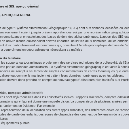
es et SIG, aperçu général
, APERÇU GENERAL
s de type " Système d'Information Géographique " (SIG) sont aux données localisées ou local
r environnement étaient jusqu'à présent appréhendés soit par une représentation géographique t
 constituant et en exploitant des bases de données alphanumériques. L'apport des SIG est d
 en œuvre d'outils qui associent chiffres et cartes, de lier les deux domaines, de les enrichir,
sent donc particulièrement les communes qui, constituant l'entité géographique de base de l'ad
t à cette dimension géographique et nécessitant sa maîtrise.
n du territoire
et les supports cartographiques proviennent des services techniques de la collectivité, de l'E
tes par les services administratifs. Le système d'information géographique est alors à considé
ionnaires ne sont plus seulement de simples consommateurs de cartes thématiques que leurs fo
 localisée tout comme ils manipulent et traitent leurs données numériques avec les tableurs.
cielles doivent donc prendre en compte ce nouveau type d'utilisateurs plus habitués aux interf
vités, comptes administratifs
 sont déjà recueillies dans les collectivités locales : rapports d'activités, comptes administ
nformations qui y figurent donne une nouvelle vision. La comparaison de plusieurs années perm
as facilement en évidence. Par exemple :
a représentation de la localisation des divers types d'habitats, des différentes cibles de l'act
modes de garde des enfants, des zones de chalandise des crèches, de l'extension de la couve
aires ;
s équipements publics.