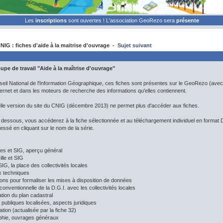
Les
inscriptions
sont ouvertes ! L'association GeoRezo sera
présente
IG : fiches d'aide à la maitrise d'ouvrage -
Sujet suivant
pe de travail "Aide à la maîtrise d'ouvrage"
eil National de l'Information Géographique, ces fiches sont présentes sur le GeoRezo (avec 
ernet et dans les moteurs de recherche des informations qu'elles contiennent.
elle version du site du CNIG (décembre 2013) ne permet plus d'accéder aux fiches.
ci dessous, vous accéderez à la fiche sélectionnée et au téléchargement individuel en form
essé en cliquant sur le nom de la série.
s et SIG, aperçu général
ille et SIG
SIG, la place des collectivités locales
x techniques
ons pour formaliser les mises à disposition de données
 conventionnelle de la D.G.I. avec les collectivités locales
tion du plan cadastral
publiques localisées, aspects juridiques
tion (actualisée par la fiche 32)
aphie, ouvrages généraux