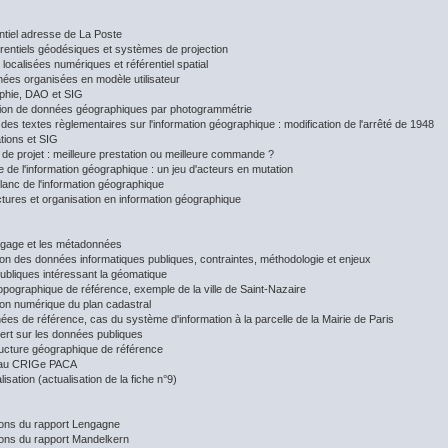
ntiel adresse de La Poste
érentiels géodésiques et systèmes de projection
localisées numériques et référentiel spatial
ées organisées en modèle utilisateur
phie, DAO et SIG
tion de données géographiques par photogrammétrie
des textes règlementaires sur l'information géographique : modification de l'arrêté de 1948
tions et SIG
 de projet : meilleure prestation ou meilleure commande ?
 de l'information géographique : un jeu d'acteurs en mutation
blanc de l'information géographique
ctures et organisation en information géographique
ogage et les métadonnées
sion des données informatiques publiques, contraintes, méthodologie et enjeux
publiques intéressant la géomatique
topographique de référence, exemple de la ville de Saint-Nazaire
sion numérique du plan cadastral
ées de référence, cas du système d'information à la parcelle de la Mairie de Paris
vert sur les données publiques
tructure géographique de référence
 au CRIGe PACA
isation (actualisation de la fiche n°9)
ions du rapport Lengagne
ions du rapport Mandelkern