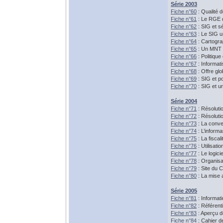
Série 2003
Fiche n°60
: Qualité
Fiche n°61
: Le RGE 
Fiche n°62
: SIG et s
Fiche n°63
: Le SIG u
Fiche n°64
: Cartogra
Fiche n°65
: Un MNT d
Fiche n°66
: Politique
Fiche n°67
: Informati
Fiche n°68
: Offre gl
Fiche n°69
: SIG et po
Fiche n°70
: SIG et u
Série 2004
Fiche n°71
: Résoluti
Fiche n°72
: Résolutio
Fiche n°73
: La conven
Fiche n°74
: L’inform
Fiche n°75
: La fiscal
Fiche n°76
: Utilisat
Fiche n°77
: Le logici
Fiche n°78
: Organisa
Fiche n°79
: Site du 
Fiche n°80
: La mise a
Série 2005
Fiche n°81
: Informat
Fiche n°82
: Référent
Fiche n°83
: Aperçu d
Fiche n°84
: Cahier d