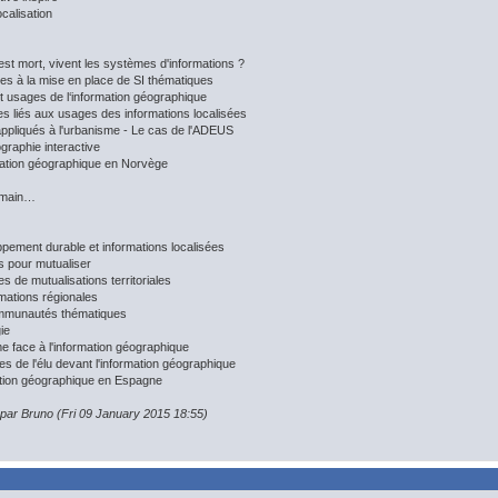
ocalisation
est mort, vivent les systèmes d'informations ?
les à la mise en place de SI thématiques
et usages de l‘information géographique
es liés aux usages des informations localisées
appliqués à l'urbanisme - Le cas de l'ADEUS
graphie interactive
mation géographique en Norvège
demain…
pement durable et informations localisées
s pour mutualiser
s de mutualisations territoriales
mations régionales
mmunautés thématiques
ie
 face à l'information géographique
res de l'élu devant l'information géographique
tion géographique en Espagne
 par Bruno (Fri 09 January 2015 18:55)