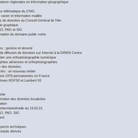
ations régionales en information géographique
ur télématique du CNIG
raster et information maillée
 de données au Conseil Général de l'Ain
ie graphique
O, PAO et SIG
tation du domaine public voirie
s : genèse et devenir
e de diffusion de données sur Internet à la DIREN Centre
er une orthophotographie numérique
phies aériennes et orthophotographies
té des données
ien : un nouveau métier
tions GPS permanentes en France
tèmes RGF93 et Lambert 93
phie
stration des données localisées
ation
interministérielle du 19.02.01
O, PAO, SIG
ent
spects techniques
oduits dérivés