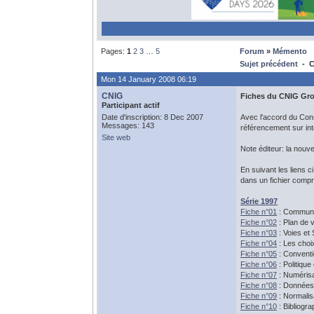
Pages:
1
2
3
…
5
Forum
»
Mémento
Sujet précédent
- CN
Mon 14 January 2008 06:19
CNIG
Fiches du CNIG Grou
Participant actif
Date d'inscription: 8 Dec 2007
Avec l'accord du Cons
Messages: 143
référencement sur int
Site web
Note éditeur: la nouv
En suivant les liens 
dans un fichier compr
Série 1997
Fiche n°01
: Commune
Fiche n°02
: Plan de v
Fiche n°03
: Voies et 
Fiche n°04
: Les choi
Fiche n°05
: Conventi
Fiche n°06
: Politique
Fiche n°07
: Numérisa
Fiche n°08
: Données 
Fiche n°09
: Normalisa
Fiche n°10
: Bibliogr