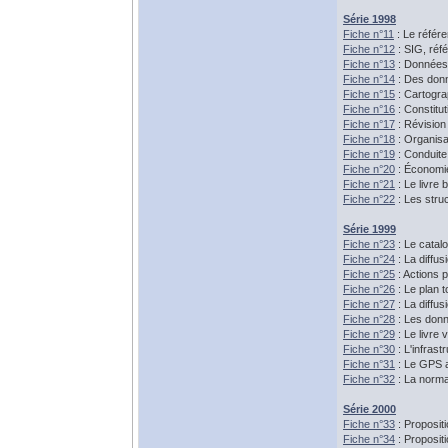
Série 1998
Fiche n°11
: Le référe
Fiche n°12
: SIG, réf
Fiche n°13
: Données 
Fiche n°14
: Des donn
Fiche n°15
: Cartogra
Fiche n°16
: Constitu
Fiche n°17
: Révision 
Fiche n°18
: Organisa
Fiche n°19
: Conduite
Fiche n°20
: Économie
Fiche n°21
: Le livre 
Fiche n°22
: Les stru
Série 1999
Fiche n°23
: Le catal
Fiche n°24
: La diffu
Fiche n°25
: Actions 
Fiche n°26
: Le plan 
Fiche n°27
: La diffu
Fiche n°28
: Les donn
Fiche n°29
: Le livre 
Fiche n°30
: L'infras
Fiche n°31
: Le GPS
Fiche n°32
: La normal
Série 2000
Fiche n°33
: Proposit
Fiche n°34
: Proposit