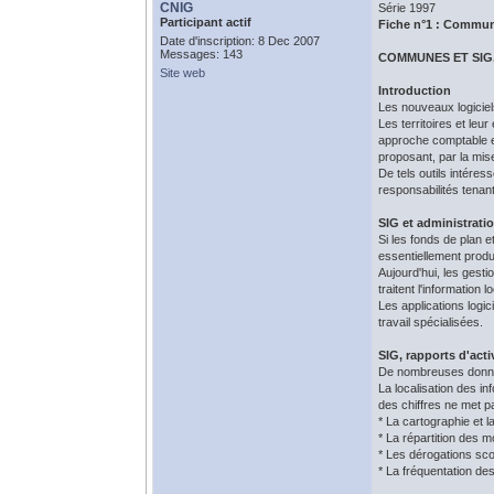
CNIG
Série 1997
Participant actif
Fiche n°1 : Commun
Date d'inscription: 8 Dec 2007
Messages: 143
COMMUNES ET SIG
Site web
Introduction
Les nouveaux logiciel
Les territoires et leu
approche comptable en
proposant, par la mise
De tels outils intéres
responsabilités tenan
SIG et administratio
Si les fonds de plan 
essentiellement produi
Aujourd'hui, les gest
traitent l'information
Les applications logi
travail spécialisées.
SIG, rapports d'acti
De nombreuses données
La localisation des i
des chiffres ne met p
* La cartographie et l
* La répartition des 
* Les dérogations scol
* La fréquentation de