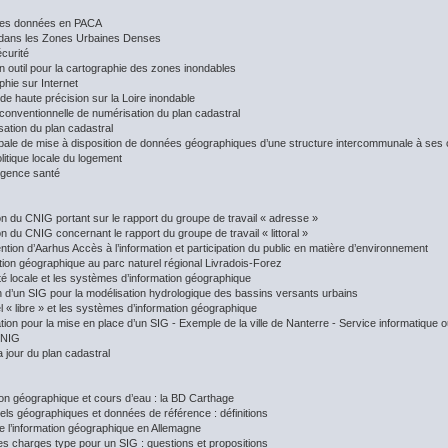
 des données en PACA
dans les Zones Urbaines Denses
écurité
n outil pour la cartographie des zones inondables
phie sur Internet
e haute précision sur la Loire inondable
 conventionnelle de numérisation du plan cadastral
sation du plan cadastral
obale de mise à disposition de données géographiques d’une structure intercommunale à 
litique locale du logement
rgence santé
on du CNIG portant sur le rapport du groupe de travail « adresse »
n du CNIG concernant le rapport du groupe de travail « littoral »
tion d’Aarhus Accès à l’information et participation du public en matière d’environnement
ation géographique au parc naturel régional Livradois-Forez
ité locale et les systèmes d’information géographique
ion d’un SIG pour la modélisation hydrologique des bassins versants urbains
el « libre » et les systèmes d’information géographique
tion pour la mise en place d’un SIG - Exemple de la ville de Nanterre - Service informatique 
CNIG
 jour du plan cadastral
ion géographique et cours d’eau : la BD Carthage
iels géographiques et données de référence : définitions
e l’information géographique en Allemagne
es charges type pour un SIG : questions et propositions