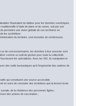
isables l'équivalent du tableur pour les données numériques.
raditionnelle à l'aide de plans et de cartes, soit par une
e permettre une vision globale de ces territoires en
 de les synthétiser.
ministration du territoire, sont investies de nombreuses
tat ou de concessionnaires, les données à leur associer sont
rer comme un outil de gestion pour toute la collectivité.
urnissent les spécialistes. Avec les SIG, ils manipulent et
aces des outils bureautiques qu'à l'ergonomie des stations de
ratifs qui constituent une source accessible.
et en outre de constater des évolutions que la lecture brute
ion sociale, de la résidence des personnes âgées ;
rture des actions de vaccination ;