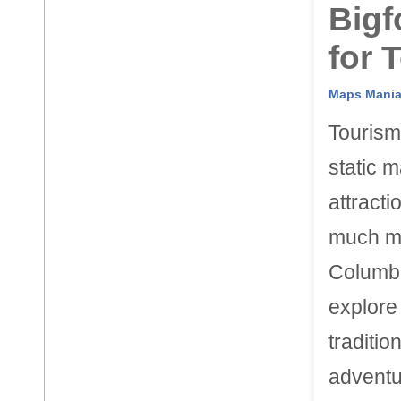
Bigf
for 
Maps Mani
Tourism
static m
attracti
much mo
Columbia
explore
traditio
adventu