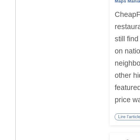
Maps Mani
CheapFo
restaur
still fi
on natio
neighbo
other h
featured
price wa
Lire l'arti