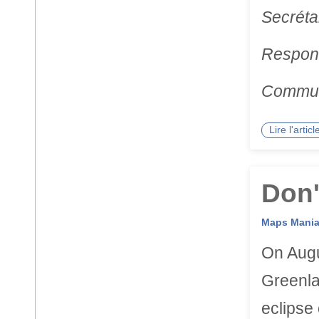
Secréta
Respon
Commun
Lire l'arti
Don'
Maps Mani
On Augus
Greenla
eclipse 