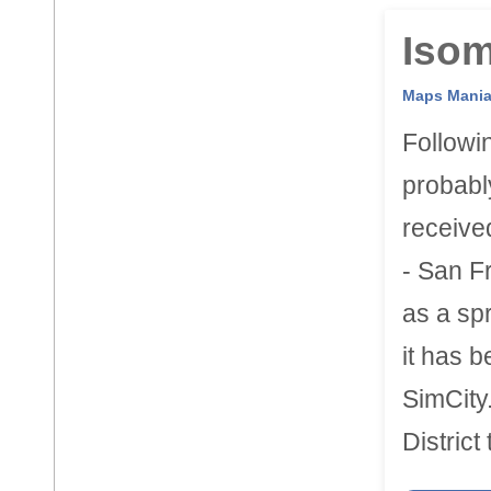
Isom
Maps Mani
Followi
probably
receive
- San F
as a sp
it has b
SimCity
District