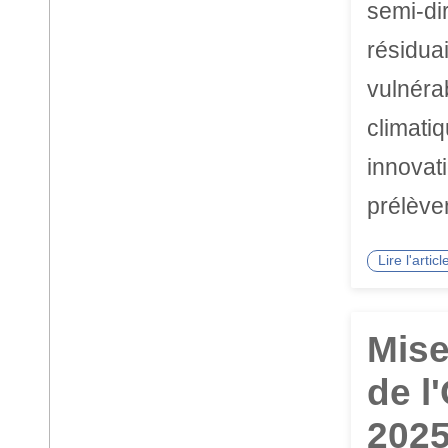
semi-di
résidua
vulnérab
climati
innovat
prélèvem
Lire l'arti
Mise
de l
202