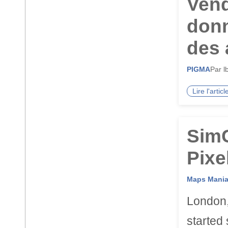
Vend
donn
des 
PIGMA
Par l
Lire l'arti
SimC
Pixe
Maps Mani
London,
started 