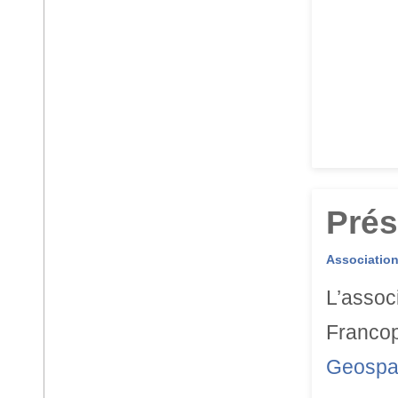
Prés
Associatio
L’assoc
Francop
Geospat