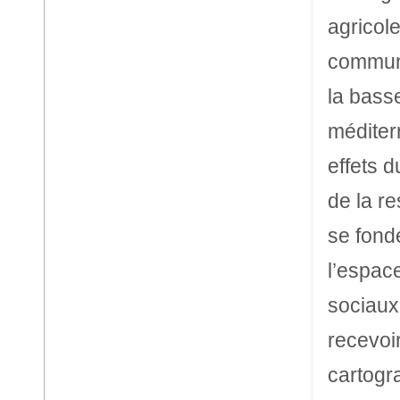
agricol
commune
la basse
méditer
effets d
de la r
se fond
l’espace
sociaux
recevoir
cartogr