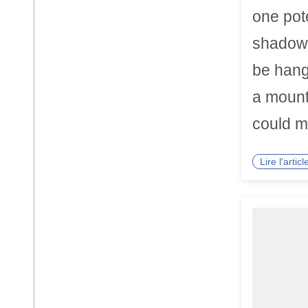
one pot
shadow 
be hangi
a mount
could mi
Lire l'arti