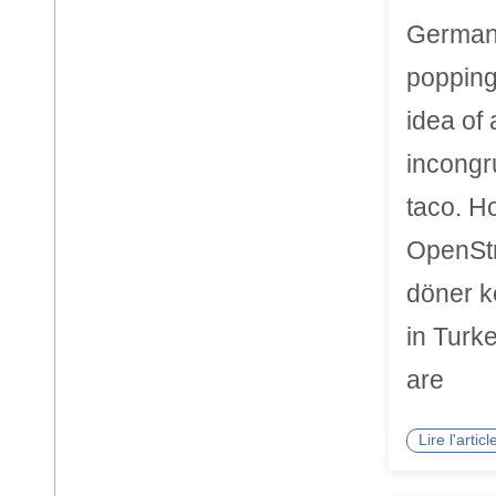
German 
popping
idea of 
incongru
taco. H
OpenStr
döner k
in Turke
are
Lire l'arti