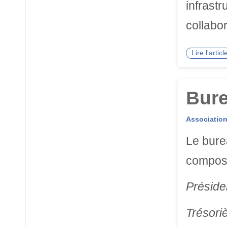
infrastr
collabor
Lire l'arti
Bure
Associatio
Le bure
compos
Préside
Trésori