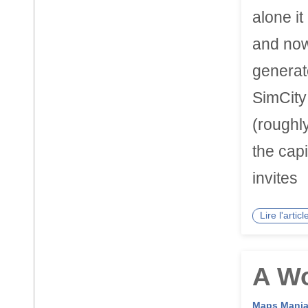
alone it
and now
generate
SimCity
(roughl
the capit
invites
Lire l'arti
A Wo
Maps Mani