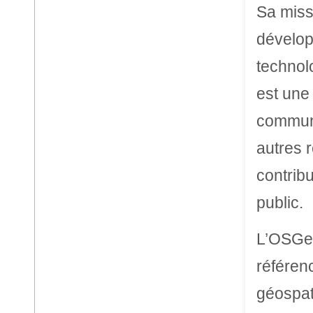
Sa miss
dévelop
technol
est une
communa
autres 
contrib
public.
L’OSGeo
référen
géospati