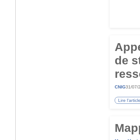
Appe
de s
ress
CNIG
31/07/
Lire l'arti
Mapp