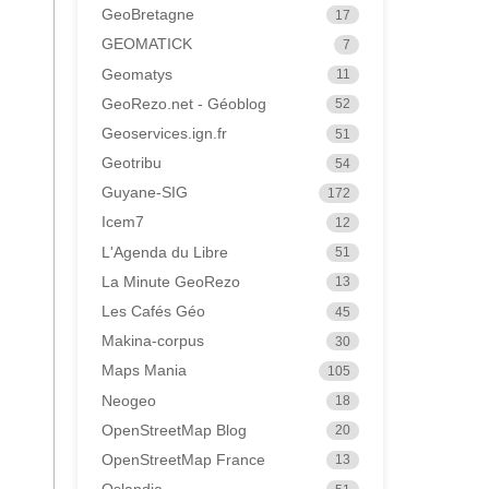
GeoBretagne
17
GEOMATICK
7
Geomatys
11
GeoRezo.net - Géoblog
52
Geoservices.ign.fr
51
Geotribu
54
Guyane-SIG
172
Icem7
12
L'Agenda du Libre
51
La Minute GeoRezo
13
Les Cafés Géo
45
Makina-corpus
30
Maps Mania
105
Neogeo
18
OpenStreetMap Blog
20
OpenStreetMap France
13