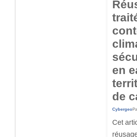
Réus
trai
cont
clim
sécu
en e
terr
de c
Cybergeo
Pa
Cet art
réusage 