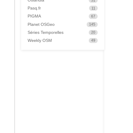
Oslandia
51
Pasq.fr
11
PIGMA
67
Planet OSGeo
145
Séries Temporelles
20
Weekly OSM
49