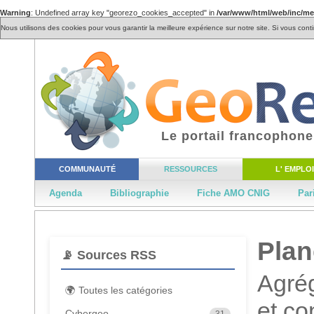
Warning
: Undefined array key "georezo_cookies_accepted" in
/var/www/html/web/inc/m
Nous utilisons des cookies pour vous garantir la meilleure expérience sur notre site. Si vous cont
Le portail francophone
COMMUNAUTÉ
RESSOURCES
L' EMPLOI
Agenda
Bibliographie
Fiche AMO CNIG
Par
Pla
📡 Sources RSS
Agrég
🌍 Toutes les catégories
et c
Cybergeo
31