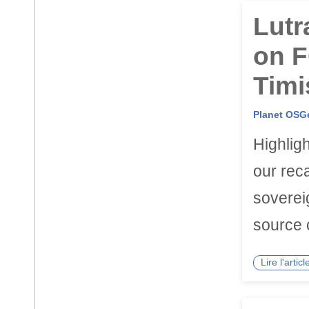
Lutr
on 
Timi
Planet OSG
Highlig
our rec
soverei
source 
Lire l'arti