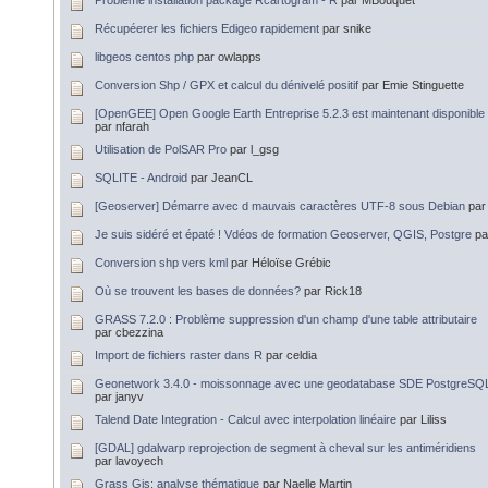
Problème installation package Rcartogram - R
par MBouquet
Récupéerer les fichiers Edigeo rapidement
par snike
libgeos centos php
par owlapps
Conversion Shp / GPX et calcul du dénivelé positif
par Emie Stinguette
[OpenGEE] Open Google Earth Entreprise 5.2.3 est maintenant disponible
par nfarah
Utilisation de PolSAR Pro
par l_gsg
SQLITE - Android
par JeanCL
[Geoserver] Démarre avec d mauvais caractères UTF-8 sous Debian
par
Je suis sidéré et épaté ! Vdéos de formation Geoserver, QGIS, Postgre
pa
Conversion shp vers kml
par Héloïse Grébic
Où se trouvent les bases de données?
par Rick18
GRASS 7.2.0 : Problème suppression d'un champ d'une table attributaire
par cbezzina
Import de fichiers raster dans R
par celdia
Geonetwork 3.4.0 - moissonnage avec une geodatabase SDE PostgreSQ
par janyv
Talend Date Integration - Calcul avec interpolation linéaire
par Liliss
[GDAL] gdalwarp reprojection de segment à cheval sur les antiméridiens
par lavoyech
Grass Gis: analyse thématique
par Naelle Martin