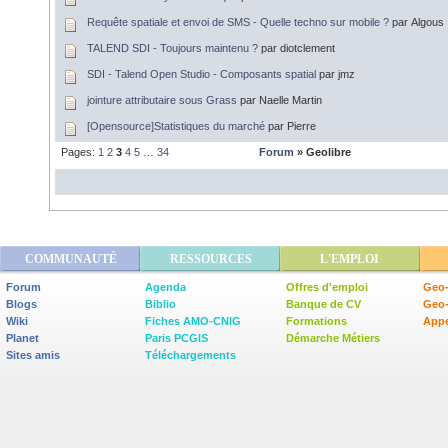
Requête spatiale et envoi de SMS - Quelle techno sur mobile ?
par Algous
TALEND SDI - Toujours maintenu ?
par diotclement
SDI - Talend Open Studio - Composants spatial
par jmz
jointure attributaire sous Grass
par Naelle Martin
[Opensource]Statistiques du marché
par Pierre
Pages:
1
2
3
4
5
…
34
Forum
» Geolibre
COMMUNAUTÉ
RESSOURCES
L'EMPLOI
Forum
Agenda
Offres d'emploi
Geo-
Blogs
Biblio
Banque de CV
Geo
Wiki
Fiches AMO-CNIG
Formations
Appe
Planet
Paris PCGIS
Démarche Métiers
Sites amis
Téléchargements