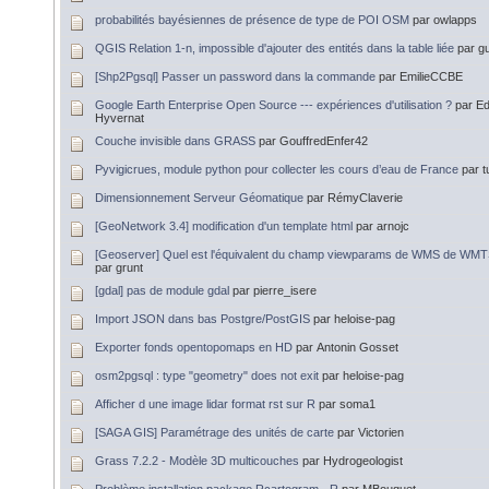
probabilités bayésiennes de présence de type de POI OSM
par owlapps
QGIS Relation 1-n, impossible d'ajouter des entités dans la table liée
par g
[Shp2Pgsql] Passer un password dans la commande
par EmilieCCBE
Google Earth Enterprise Open Source --- expériences d'utilisation ?
par E
Hyvernat
Couche invisible dans GRASS
par GouffredEnfer42
Pyvigicrues, module python pour collecter les cours d’eau de France
par 
Dimensionnement Serveur Géomatique
par RémyClaverie
[GeoNetwork 3.4] modification d'un template html
par arnojc
[Geoserver] Quel est l'équivalent du champ viewparams de WMS de WMT
par grunt
[gdal] pas de module gdal
par pierre_isere
Import JSON dans bas Postgre/PostGIS
par heloise-pag
Exporter fonds opentopomaps en HD
par Antonin Gosset
osm2pgsql : type "geometry" does not exit
par heloise-pag
Afficher d une image lidar format rst sur R
par soma1
[SAGA GIS] Paramétrage des unités de carte
par Victorien
Grass 7.2.2 - Modèle 3D multicouches
par Hydrogeologist