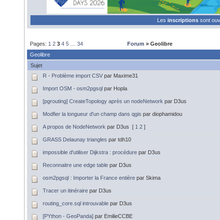
Les
inscriptions
sont ou
Pages:
1
2
3
4
5
…
34
Forum
» Geolibre
Geolibre
Sujet
R - Problème import CSV
par Maxime31
Import OSM - osm2pgsql
par Hopla
[pgrouting] CreateTopology après un nodeNetwork
par D3us
Modfier la longueur d'un champ dans qgis
par diophamidou
A propos de NodeNetwork
par D3us
[
1
2
]
GRASS Delaunay triangles
par tdh10
impossible d'utiliser Dijkstra : procédure
par D3us
Reconnaitre une edge table
par D3us
osm2pgsql : Importer la France entière
par Skima
Tracer un itinéraire
par D3us
routing_core.sql introuvable
par D3us
[PYthon - GeoPanda]
par EmilieCCBE